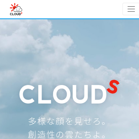
Skip to main content
多様な顔を見せろ。
創造性の雲たちよ。